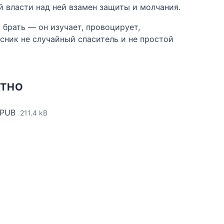
й власти над ней взамен защиты и молчания.
 брать — он изучает, провоцирует,
есник не случайный спаситель и не простой
АТНО
EPUB
211.4 kB