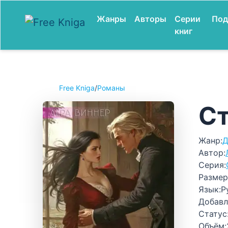
Жанры
Авторы
Серии
Под
книг
Free Kniga
/
Романы
Ст
Жанр:
Д
Автор:
Серия:
Размер
Язык:
Р
Добавл
Статус
Объём: