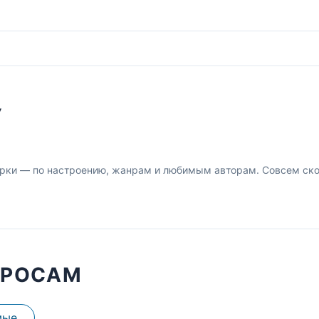
У
рки — по настроению, жанрам и любимым авторам. Совсем скор
ПРОСАМ
мые