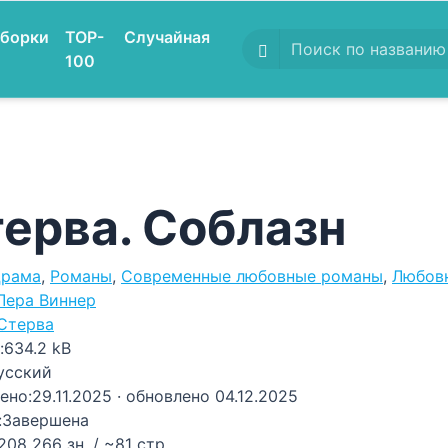
борки
TOP-
Случайная
100
ерва. Соблазн
рама
,
Романы
,
Современные любовные романы
,
Любовн
Лера Виннер
Стерва
:
634.2 kB
усский
ено:
29.11.2025
· обновлено 04.12.2025
:
Завершена
208 266 зн. / ~81 стр.