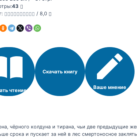
отры:
43
г:
/
8,0
Скачать книгу
Ваше мнение
ать чтение
на, чёрного колдуна и тирана, чьи две предыдущие же
ше срока и пускает за ней в лес смертоносное заклять