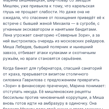
Марина Вишневецкая, шеф-повар со звездой
Мишлен, уже привыкла к тому, что карельская
глушь не прощает слабости. Но даже она не
ожидала, что спасение от похищения приведёт её к
встрече с бывшей женой Михаила — в сугробе, с
угнанным экскаватором и нанятыми бандитами.
Лена угрожает санаторию «Северные Зори», а за
ней выстроилась очередь из московских рейдеров.
Миша Лебедев, бывший полярник и нынешний
завхоз, отбивает атаки кулаками и охотничьим
ружьём, но враги становятся серьёзнее.
Когда банкет для губернатора, спасший санаторий
от краха, прерывается визитом столичного
силовика Гаврилова с предложением превратить
«Зори» в финансовую прачечную, Марина понимает:
отступать некуда. Её мишленовские рецепты
бессильны против чиновничьей коррупции, а Миша
вновь готов идти на амбразуру в одиночку. Она