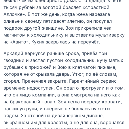
лежал чек из ювелирного дома. Сто двадцать пять
тысяч рублей за золотой браслет «страстной
Аллочке». В тот же день, когда жена нарезала
оливье к своему пятидесятилетию, он покупал
подарок другой женщине. Зоя прикрепила чек
магнитом к холодильнику и выставила мультиварку
на «Авито». Кухня закрылась на переучёт.
Аркадий вернулся раньше срока, привёз три
гвоздики и застал пустой холодильник, кучу мятых
рубашек в прихожей и Зою в клетчатой пижаме,
которая не открывала дверь. Утюг, по её словам,
сгорел. Прачечная закрыта. Гарантийный сервис
временно недоступен. Он орал о протрузии и о том,
что он лицо компании, а она смотрела на него как
на бракованный товар. Зоя легла посреди кровати,
раскинув руки, и впервые не боялась пустоты
рядом. За стеной на дизайнерском диване,
выбранном им для красоты, а не для сна, ворочался