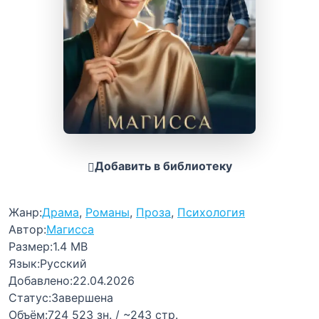
Добавить в библиотеку
Жанр:
Драма
,
Романы
,
Проза
,
Психология
Автор:
Магисса
Размер:
1.4 MB
Язык:
Русский
Добавлено:
22.04.2026
Статус:
Завершена
Объём:
724 523 зн. / ~243 стр.