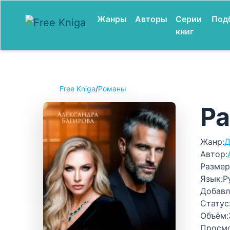
Жанры
Авторы
Серии
Под
книг
Free Kniga
/
Романы
Ра
Жанр:
Д
Автор:
Размер
Язык:
Р
Добавл
Статус
Объём:
Просм