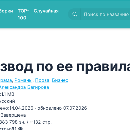
борки
TOP-
Случайная
100
звод по ее правил
рама
,
Романы
,
Проза
,
Бизнес
Александра Багирова
:
1.1 MB
усский
ено:
14.04.2026
· обновлено 07.07.2026
:
Завершена
383 798 зн. / ~132 стр.
отры:
81