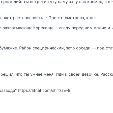
 прелюдий: ты встретил «ту самую», у вас космос, а я 
еняет растерянность. - Просто смотрела, как я…
о захватывающее зрелище, - кладу перед ним ключи и 
бумажке. Район специфический, зато соседи — под стат
 решил, что ты умнее меня. Иди к своей девочке. Расск
вода" https://litnet.com/shrt/aE-8