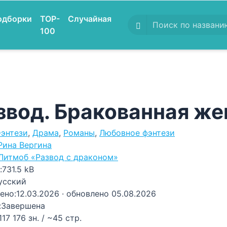
одборки
TOP-
Случайная
100
звод. Бракованная же
энтези
,
Драма
,
Романы
,
Любовное фэнтези
Рина Вергина
Литмоб «Развод с драконом»
:
731.5 kB
усский
ено:
12.03.2026
· обновлено 05.08.2026
:
Завершена
117 176 зн. / ~45 стр.