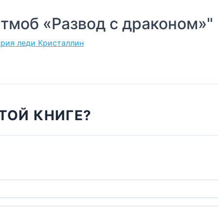
тмоб «Развод с драконом»"
тория леди Кристаллин
ТОЙ КНИГЕ?