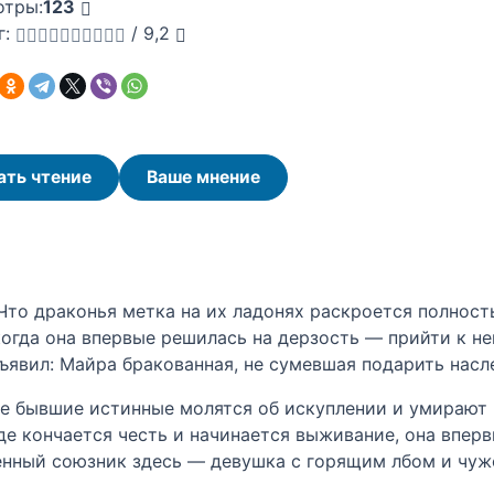
отры:
123
г:
/
9,2
ать чтение
Ваше мнение
 Что драконья метка на их ладонях раскроется полност
 когда она впервые решилась на дерзость — прийти к н
бъявил: Майра бракованная, не сумевшая подарить насл
где бывшие истинные молятся об искуплении и умирают 
где кончается честь и начинается выживание, она впер
венный союзник здесь — девушка с горящим лбом и чуж