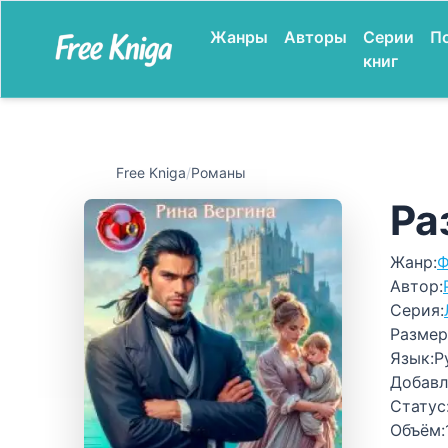
Жанры
Авторы
Серии
П
книг
Free Kniga
/
Романы
Ра
Жанр:
Ф
Автор:
Серия:
Размер
Язык:
Р
Добавл
Статус
Объём: