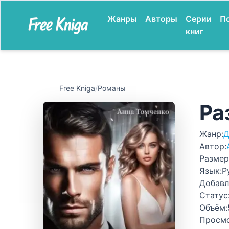
Жанры
Авторы
Серии
П
книг
Free Kniga
/
Романы
Ра
Жанр:
Д
Автор:
Размер
Язык:
Р
Добавл
Статус
Объём:
Просм