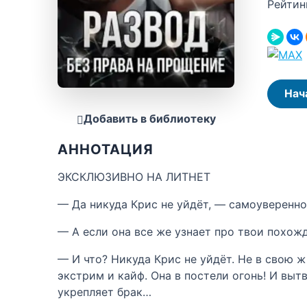
Рейтин
Нач
Добавить в библиотеку
АННОТАЦИЯ
ЭКСКЛЮЗИВНО НА ЛИТНЕТ
— Да никуда Крис не уйдёт, — самоуверенно 
— А если она все же узнает про твои похож
— И что? Никуда Крис не уйдёт. Не в свою ж
экстрим и кайф. Она в постели огонь! И вытв
укрепляет брак…