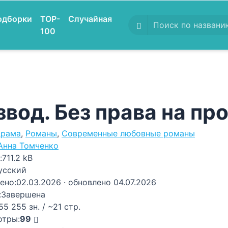
одборки
TOP-
Случайная
100
звод. Без права на п
рама
,
Романы
,
Современные любовные романы
Анна Томченко
:
711.2 kB
усский
ено:
02.03.2026
· обновлено 04.07.2026
:
Завершена
55 255 зн. / ~21 стр.
отры:
99