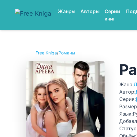
Жанры
Авторы
Серии
Под
книг
Free Kniga
/
Романы
Ра
Жанр:
Д
Автор:
Серия:
Размер
Язык:
Р
Добавл
Статус
Объём: