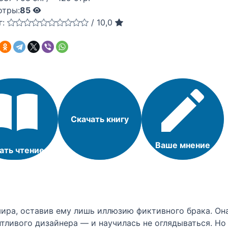
отры:
85
г:
/
10,0
Скачать книгу
Ваше мнение
ать чтение
ира, оставив ему лишь иллюзию фиктивного брака. Она
нтливого дизайнера — и научилась не оглядываться. Н