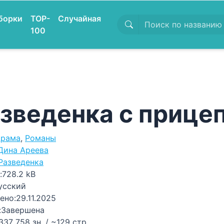
борки
TOP-
Случайная
100
зведенка с прице
рама
,
Романы
Дина Ареева
Разведенка
:
728.2 kB
усский
ено:
29.11.2025
:
Завершена
337 758 зн. / ~129 стр.