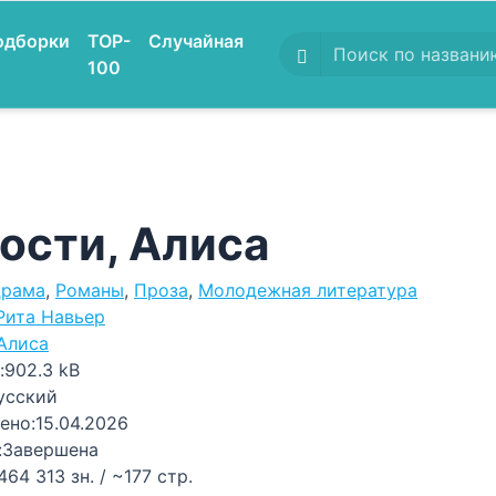
одборки
TOP-
Случайная
100
ости, Алиса
рама
,
Романы
,
Проза
,
Молодежная литература
Рита Навьер
Алиса
:
902.3 kB
усский
ено:
15.04.2026
:
Завершена
464 313 зн. / ~177 стр.