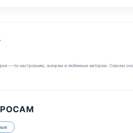
У
рки — по настроению, жанрам и любимым авторам. Совсем скор
ПРОСАМ
мые