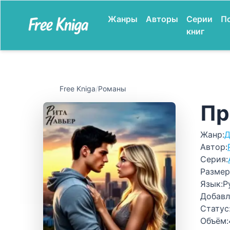
Жанры
Авторы
Серии
П
книг
Free Kniga
/
Романы
Пр
Жанр:
Д
Автор:
Серия:
Размер
Язык:
Р
Добавл
Статус
Объём: