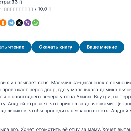
отры:
33
г:
/
10,0
ать чтение
Скачать книгу
Ваше мнение
вых и называет себя. Мальчишка-цыганенок с сомнение
 провожает через двор, где у маленького домика пьян
стя с новогоднего вечера у отца Алисы. Внутри, на тер
оту. Андрей отрезает, что пришёл за девчонками. Цыган
ельников, чтобы проводить незваного гостя. Андрей ух
была его. Хочет отомстить её отцу за маму. Хочет выт