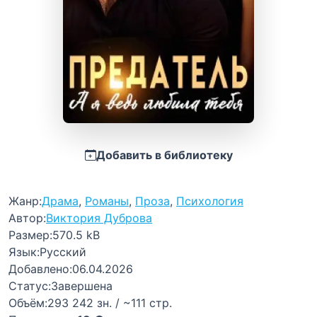
Добавить в библиотеку
Жанр:
Драма
,
Романы
,
Проза
,
Психология
Автор:
Виктория Дуброва
Размер:
570.5 kB
Язык:
Русский
Добавлено:
06.04.2026
Статус:
Завершена
Объём:
293 242 зн. / ~111 стр.