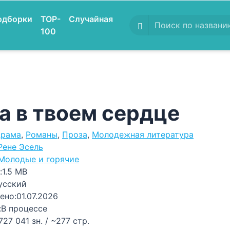
одборки
TOP-
Случайная
100
а в твоем сердце
рама
,
Романы
,
Проза
,
Молодежная литература
Рене Эсель
Молодые и горячие
:
1.5 MB
усский
ено:
01.07.2026
:
В процессе
727 041 зн. / ~277 стр.