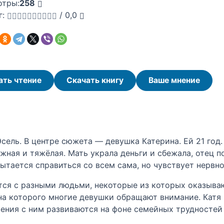
отры:
258
г:
/
0,0
ать чтение
Скачать книгу
Ваше мнение
Эсель. В центре сюжета — девушка Катерина. Ей 21 год
жная и тяжёлая. Мать украла деньги и сбежала, отец по
 пытается справиться со всем сама, но чувствует нервн
ится с разными людьми, некоторые из которых оказыва
а которого многие девушки обращают внимание. Катя чу
ения с ним развиваются на фоне семейных трудностей 