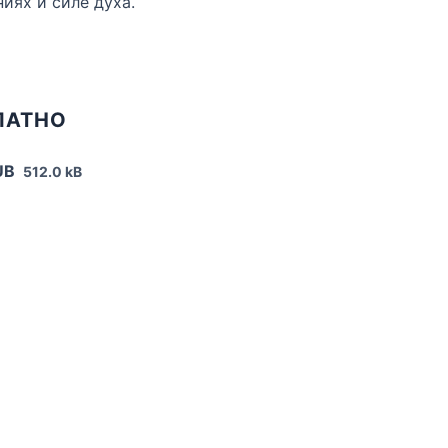
иях и силе духа.
ЛАТНО
UB
512.0 kB