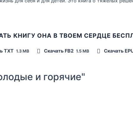
изнь для себя и для детей. Это книга о тяжелых решен
АТЬ КНИГУ ОНА В ТВОЕМ СЕРДЦЕ БЕСП
ь TXT
Скачать FB2
Скачать EP
1.3 MB
1.5 MB
лодые и горячие"