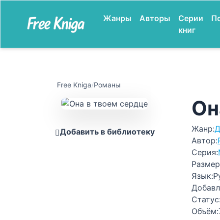
Жанры
Авторы
Серии
П
книг
Free Kniga
/
Романы
Он
Жанр:
Д
Добавить в библиотеку
Автор:
Серия:
Размер
Язык:
Р
Добавл
Статус
Объём: