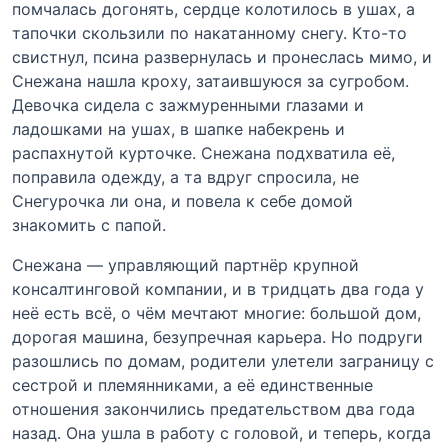
помчалась догонять, сердце колотилось в ушах, а
тапочки скользили по накатанному снегу. Кто-то
свистнул, псина развернулась и пронеслась мимо, и
Снежана нашла кроху, затаившуюся за сугробом.
Девочка сидела с зажмуренными глазами и
ладошками на ушах, в шапке набекрень и
распахнутой курточке. Снежана подхватила её,
поправила одежду, а та вдруг спросила, не
Снегурочка ли она, и повела к себе домой
знакомить с папой.
Снежана — управляющий партнёр крупной
консалтинговой компании, и в тридцать два года у
неё есть всё, о чём мечтают многие: большой дом,
дорогая машина, безупречная карьера. Но подруги
разошлись по домам, родители улетели заграницу с
сестрой и племянниками, а её единственные
отношения закончились предательством два года
назад. Она ушла в работу с головой, и теперь, когда