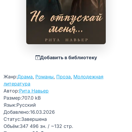
Добавить в библиотеку
Жанр:
Драма
,
Романы
,
Проза
,
Молодежная
литература
Автор:
Рита Навьер
Размер:
707.0 kB
Язык:
Русский
Добавлено:
16.03.2026
Статус:
Завершена
Объём:
347 496 зн. / ~132 стр.