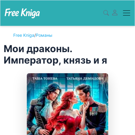
Free Kniga
/
Романы
Мои драконы.
Император, князь и я