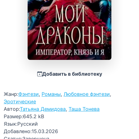
Добавить в библиотеку
Жанр:
Фэнтези
,
Романы
,
Любовное фэнтези
,
Эротические
Автор:
Татьяна Демидова
,
Таша Тонева
Размер:
645.2 kB
Язык:
Русский
Добавлено:
15.03.2026
Статус:
Завершена