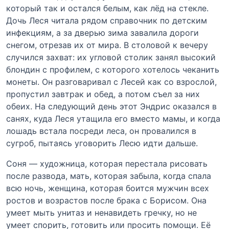
который так и остался белым, как лёд на стекле.
Дочь Леся читала рядом справочник по детским
инфекциям, а за дверью зима завалила дороги
снегом, отрезав их от мира. В столовой к вечеру
случился захват: их угловой столик занял высокий
блондин с профилем, с которого хотелось чеканить
монеты. Он разговаривал с Лесей как со взрослой,
пропустил завтрак и обед, а потом съел за них
обеих. На следующий день этот Эндрис оказался в
санях, куда Леся утащила его вместо мамы, и когда
лошадь встала посреди леса, он провалился в
сугроб, пытаясь уговорить Лесю идти дальше.
Соня — художница, которая перестала рисовать
после развода, мать, которая забыла, когда спала
всю ночь, женщина, которая боится мужчин всех
ростов и возрастов после брака с Борисом. Она
умеет мыть унитаз и ненавидеть гречку, но не
умеет спорить, готовить или просить помощи. Её