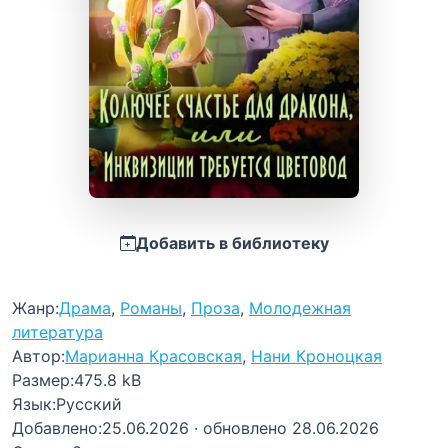
Добавить в библиотеку
Жанр:
Драма
,
Романы
,
Проза
,
Молодежная
литература
Автор:
Марианна Красовская
,
Нани Кроноцкая
Размер:
475.8 kB
Язык:
Русский
Добавлено:
25.06.2026
· обновлено 28.06.2026