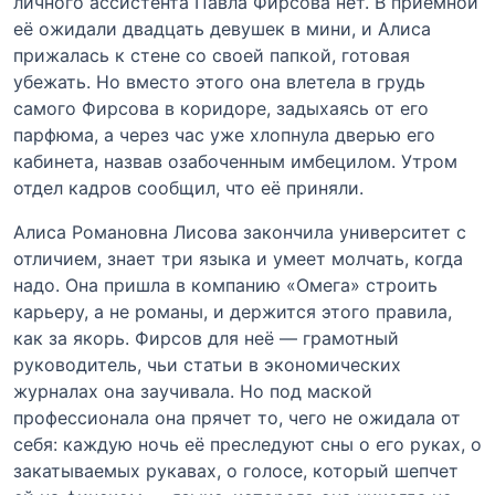
личного ассистента Павла Фирсова нет. В приёмной
её ожидали двадцать девушек в мини, и Алиса
прижалась к стене со своей папкой, готовая
убежать. Но вместо этого она влетела в грудь
самого Фирсова в коридоре, задыхаясь от его
парфюма, а через час уже хлопнула дверью его
кабинета, назвав озабоченным имбецилом. Утром
отдел кадров сообщил, что её приняли.
Алиса Романовна Лисова закончила университет с
отличием, знает три языка и умеет молчать, когда
надо. Она пришла в компанию «Омега» строить
карьеру, а не романы, и держится этого правила,
как за якорь. Фирсов для неё — грамотный
руководитель, чьи статьи в экономических
журналах она заучивала. Но под маской
профессионала она прячет то, чего не ожидала от
себя: каждую ночь её преследуют сны о его руках, о
закатываемых рукавах, о голосе, который шепчет