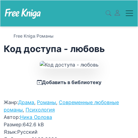
Free Kniga
/
Романы
Код доступа - любовь
Добавить в библиотеку
Жанр:
Драма
,
Романы
,
Современные любовные
романы
,
Психология
Автор:
Ника Орлова
Размер:
642.6 kB
Язык:
Русский