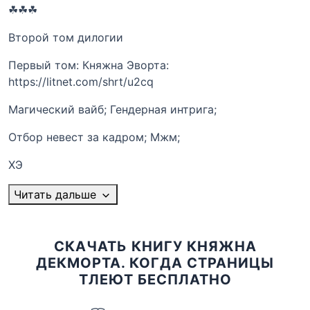
☘☘☘
Второй том дилогии
Первый том: Княжна Эворта:
https://litnet.com/shrt/u2cq
Магический вайб; Гендерная интрига;
Отбор невест за кадром; Мжм;
ХЭ
Читать дальше
СКАЧАТЬ КНИГУ КНЯЖНА
ДЕКМОРТА. КОГДА СТРАНИЦЫ
ТЛЕЮТ БЕСПЛАТНО