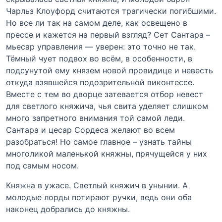
Чарльз Клоуфорд считаются трагически погибшими.
Но все ли так на самом деле, как освещено в
прессе и кажется на первый взгляд? Сет Сантара –
мьесар управления — уверен: это точно не так.
Тёмный чует подвох во всём, в особенности, в
подсунутой ему князем новой провидице и невесть
откуда взявшейся подозрительной виконтессе.
Вместе с тем во дворце затевается отбор невест
для светлого княжича, чья свита уделяет слишком
много запретного внимания той самой леди.
Сантара и цесар Сордеса желают во всем
разобраться! Но самое главное – узнать тайны
многоликой маленькой княжны, прячущейся у них
под самым носом.
Княжна в ужасе. Светлый княжич в унынии. А
молодые лорды потирают ручки, ведь они оба
наконец добрались до княжны.