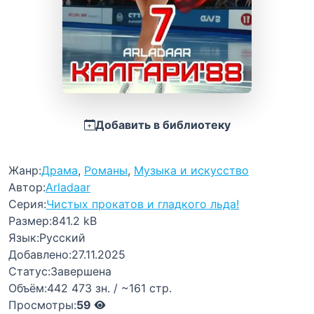
Добавить в библиотеку
Жанр:
Драма
,
Романы
,
Музыка и искусство
Автор:
Arladaar
Серия:
Чистых прокатов и гладкого льда!
Размер:
841.2 kB
Язык:
Русский
Добавлено:
27.11.2025
Статус:
Завершена
Объём:
442 473 зн. / ~161 стр.
Просмотры:
59