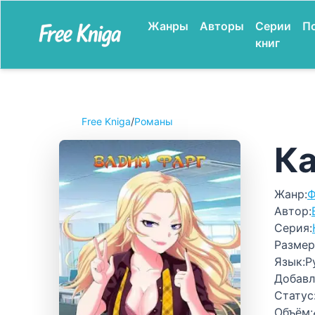
Жанры
Авторы
Серии
П
книг
Free Kniga
/
Романы
Ка
Жанр:
Ф
Автор:
Серия:
Размер
Язык:
Р
Добавл
Статус
Объём: