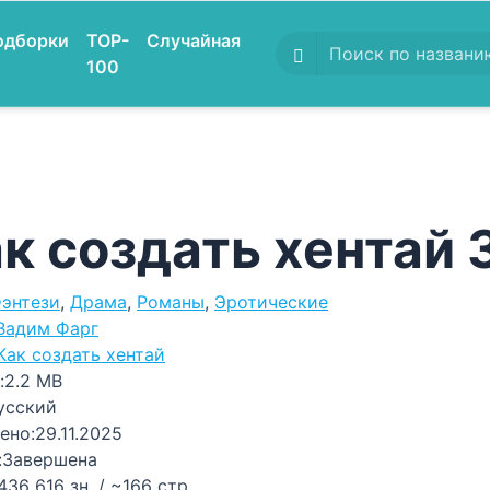
одборки
TOP-
Случайная
100
к создать хентай 
энтези
,
Драма
,
Романы
,
Эротические
Вадим Фарг
Как создать хентай
:
2.2 MB
усский
ено:
29.11.2025
:
Завершена
436 616 зн. / ~166 стр.