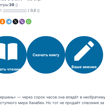
отры:
39
г:
/
0,0
Скачать книгу
Ваше мнение
ать чтение
ершень» — через сорок часов она впадёт в необратим
ступного мира Ханабен. Но тот не продаёт спасение за 