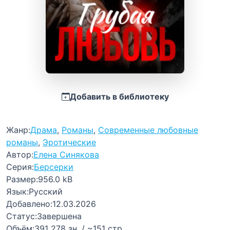
Добавить в библиотеку
Жанр:
Драма
,
Романы
,
Современные любовные
романы
,
Эротические
Автор:
Елена Синякова
Серия:
Берсерки
Размер:
956.0 kB
Язык:
Русский
Добавлено:
12.03.2026
Статус:
Завершена
Объём:
391 278 зн. / ~151 стр.