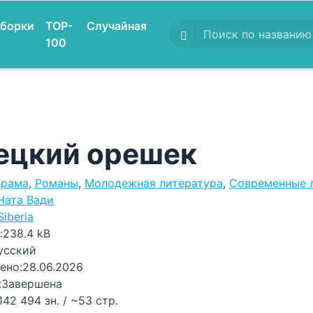
борки
TOP-
Случайная
100
ецкий орешек
рама
,
Романы
,
Молодежная литература
,
Современные 
Ната Вади
Siberia
:
238.4 kB
усский
ено:
28.06.2026
:
Завершена
142 494 зн. / ~53 стр.