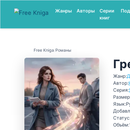
Жанры
Авторы
Серии
Под
книг
Free Kniga
/
Романы
Гр
Жанр:
Д
Автор:
Серия:
Размер
Язык:
Р
Добавл
Статус
Объём: