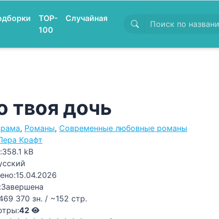
одборки
TOP-
Случайная
100
о твоя дочь
рама
,
Романы
,
Современные любовные романы
Лера Крафт
:
358.1 kB
усский
ено:
15.04.2026
:
Завершена
469 370 зн. / ~152 стр.
отры:
42