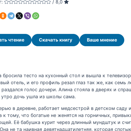
г:
/
8,0
ать чтение
Скачать книгу
Ваше мнение
а бросила тесто на кухонный стол и вышла к телевизо
ый отель, и его профиль резал глаз так же, как семь л
е раздался голос дочери. Алина стояла в дверях и спра
 утро дочь ушла из школы сама.
рью в деревне, работает медсестрой в детском саду и
 к тому, что богатые не женятся на горничных, привы
ющей. Её бабушка курит через длинный мундштук и сч
. Она не та наивная девятнадцатилетняя, которая споты