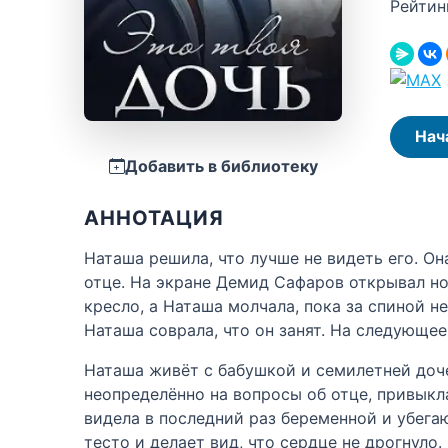
Рейтин
Нач
Добавить в библиотеку
АННОТАЦИЯ
Наташа решила, что лучше не видеть его. Он
отце. На экране Демид Сафаров открывал нов
кресло, а Наташа молчала, пока за спиной н
Наташа соврала, что он занят. На следующее
Наташа живёт с бабушкой и семилетней доче
неопределённо на вопросы об отце, привыкла
видела в последний раз беременной и убега
тесто и делает вид, что сердце не дрогнуло