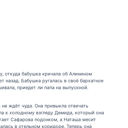
ру, откуда бабушка кричала об Алинином
ет назад. Бабушка ругалась в своё бархатное
шивала, приедет ли папа на выпускной.
 не ждёт чуда. Она привыкла отвечать
кла к холодному взгляду Демида, который она
итает Сафарова подонком, а Наташа месит
калась в отельном коридоре. Теперь она