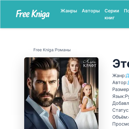
Жанры
Авторы
Серии
П
книг
Free Kniga
/
Романы
Эт
Жанр:
Д
Автор:
Размер
Язык:
Р
Добавл
Статус
Объём:
Просм