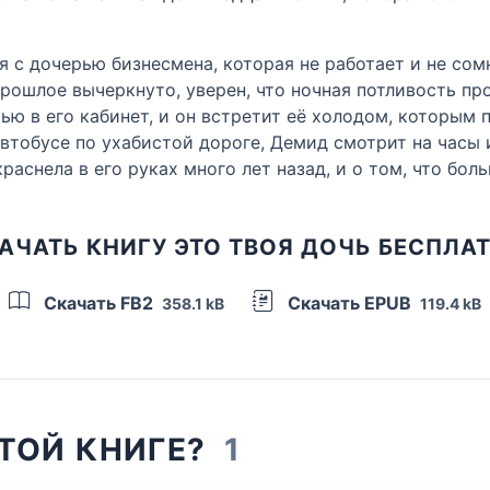
 с дочерью бизнесмена, которая не работает и не сомн
ошлое вычеркнуто, уверен, что ночная потливость прой
рью в его кабинет, и он встретит её холодом, которым
автобусе по ухабистой дороге, Демид смотрит на часы и
краснела в его руках много лет назад, и о том, что бо
АЧАТЬ КНИГУ ЭТО ТВОЯ ДОЧЬ БЕСПЛА
Скачать FB2
Скачать EPUB
358.1 kB
119.4 kB
ЭТОЙ КНИГЕ?
1