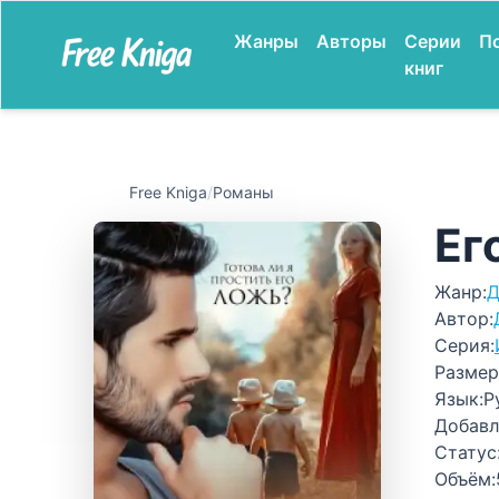
Жанры
Авторы
Серии
П
книг
Free Kniga
/
Романы
Ег
Жанр:
Д
Автор:
Серия:
Размер
Язык:
Р
Добавл
Статус
Объём: