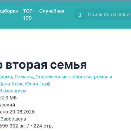
одборки
TOP-
Случайная
100
о вторая семья
рама
,
Романы
,
Современные любовные романы
Дана Блэк
,
Юлия Гауф
Изменщики
:
2.3 MB
усский
ено:
29.06.2026
:
Завершена
590 332 зн. / ~224 стр.