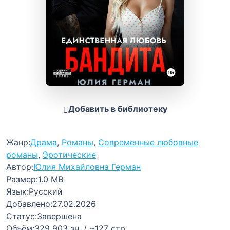
Добавить в библиотеку
Жанр:
Драма
,
Романы
,
Современные любовные
романы
,
Эротические
Автор:
Юлия Михайловна Герман
Размер:
1.0 MB
Язык:
Русский
Добавлено:
27.02.2026
Статус:
Завершена
Объём:
329 903 зн. / ~127 стр.