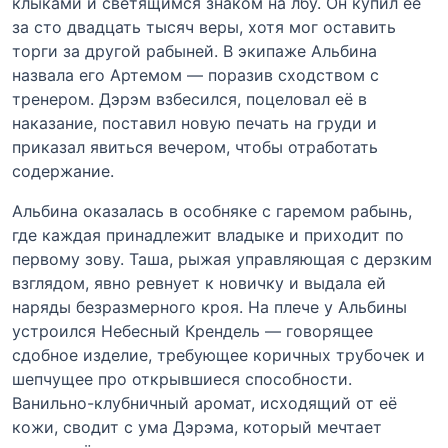
клыками и светящимся знаком на лбу. Он купил её
за сто двадцать тысяч веры, хотя мог оставить
торги за другой рабыней. В экипаже Альбина
назвала его Артемом — поразив сходством с
тренером. Дэрэм взбесился, поцеловал её в
наказание, поставил новую печать на груди и
приказал явиться вечером, чтобы отработать
содержание.
Альбина оказалась в особняке с гаремом рабынь,
где каждая принадлежит владыке и приходит по
первому зову. Таша, рыжая управляющая с дерзким
взглядом, явно ревнует к новичку и выдала ей
наряды безразмерного кроя. На плече у Альбины
устроился Небесный Крендель — говорящее
сдобное изделие, требующее коричных трубочек и
шепчущее про открывшиеся способности.
Ванильно-клубничный аромат, исходящий от её
кожи, сводит с ума Дэрэма, который мечтает