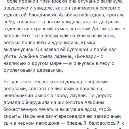
После пробной тренировки она случайно заглянула
в душевую и увидела, как он занимается сексом с
худышкой-блондинкой. Альбина наблюдала, трогала
себя, кончала — а потом увидела, как от девушки
отделяется странный туман, который Артем ловит в
ладонь. Его глаза вспыхнули голубым пламенем,
волосы почернели и удлинились, клыки
выдвинулись. Он назвал её булочкой и пообещал
убить. Альбина съела леденец «Бонвари» с
надписью о другом мире — и очнулась в лесу с
фиолетовыми деревьями.
Богиня леса, зелёнокожая дриада с чёрными
волосами, связала её лианами и повела на
невольничий рынок в город Изувей. По дороге
дриада обнаружила на щиколотке Альбины
божественную печать и выжгла её ядом, чтобы
скрыть. На рынке заинтересовался ею загадочный
сын в чёрном капюшоне — бледный, беловолосый, с