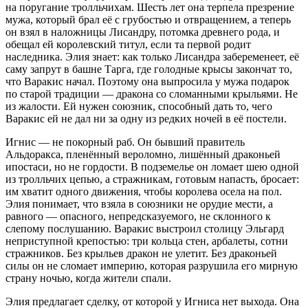
на поругание тролльчихам. Шесть лет она терпела презрение
мужа, который брал её с грубостью и отвращением, а теперь
он взял в наложницы Лисандру, потомка древнего рода, и
обещал ей королевский титул, если та первой родит
наследника. Элия знает: как только Лисандра забеременеет, её
саму запрут в башне Тарга, где голодные крысы закончат то,
что Варакис начал. Поэтому она выпросила у мужа подарок
по старой традиции — дракона со сломанными крыльями. Не
из жалости. Ей нужен союзник, способный дать то, чего
Варакис ей не дал ни за одну из редких ночей в её постели.
Игнис — не покорный раб. Он бывший правитель
Альдоракса, пленённый вероломно, лишённый драконьей
ипостаси, но не гордости. В подземелье он ломает шею одной
из тролльчих цепью, а стражникам, готовым напасть, бросает:
им хватит одного движения, чтобы королева осела на пол.
Элия понимает, что взяла в союзники не орудие мести, а
равного — опасного, непредсказуемого, не склонного к
слепому послушанию. Варакис выстроил столицу Эльгард
неприступной крепостью: три кольца стен, арбалеты, сотни
стражников. Без крыльев дракон не улетит. Без драконьей
силы он не сломает империю, которая разрушила его мирную
страну ночью, когда жители спали.
Элия предлагает сделку, от которой у Игниса нет выхода. Она