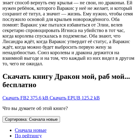
знает способ вернуть ему крылья — не свои, но драконьи. Ей
нужен ребёнок, которого Варакис у неё не желает, и который
сохранит её титул, а значит — жизнь. Ему нужно, чтобы семя
послужило основой для крыльев новорождённого. Оба
помнят: Варакис уже пытался избавиться от Элии, велев
секретарю спровоцировать Игниса на убийство в тот час,
когда королева спускалась в подземелье. Оба знают, что
Лисандра ждёт, когда Варакис утвердит её статус, а Варакис
ждёт, когда можно будет выбросить первую жену за
ненадобностью. Союз королевы и дракона держится на
взаимной выгоде и на том, что каждый из них видел в другом
то, чего не ожидал.
Скачать книгу Дракон мой, раб мой...
бесплатно
Скачать FB2
375.6 kB
Скачать EPUB
125.2 kB
Что вы думаете об этой книге?
Сортировка: Сначала новые
Сначала новые
По рейтингу