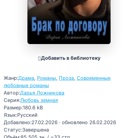
Добавить в библиотеку
Жанр:
Драма
,
Романы
,
Проза
,
Современные
любовные романы
Автор:
Дарья Ложникова
Серия:
Любовь земная
Размер:
180.6 kB
Язык:
Русский
Добавлено:
27.02.2026
· обновлено 26.02.2026
Статус:
Завершена
Объём:
85 505 зн. / ~33 стр.