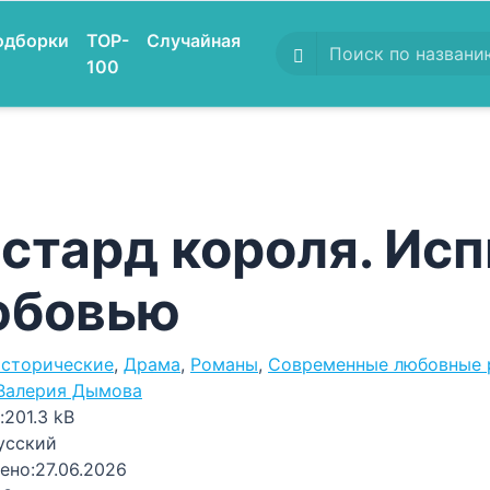
одборки
TOP-
Случайная
100
стард короля. Ис
юбовью
сторические
,
Драма
,
Романы
,
Современные любовные
Валерия Дымова
:
201.3 kB
усский
ено:
27.06.2026