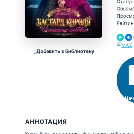
Статус
Объём:
Просм
Рейтин
Добавить в библиотеку
Нач
АННОТАЦИЯ
Книга Бастард короля. Испытание любовью н