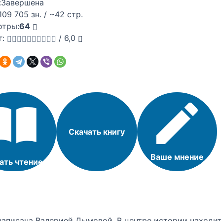
:
Завершена
109 705 зн. / ~42 стр.
отры:
64
г:
/
6,0
Скачать книгу
Ваше мнение
ать чтение
аписана Валерией Дымовой. В центре истории находит