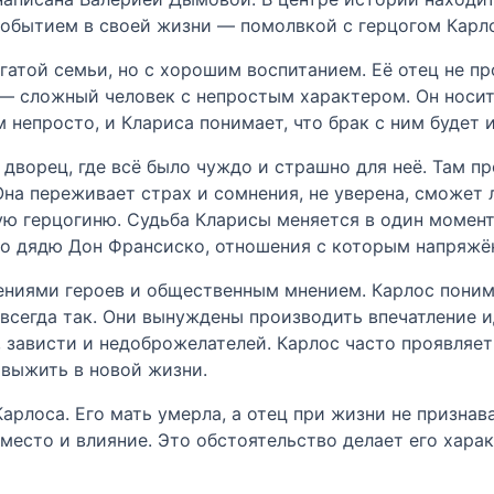
обытием в своей жизни — помолвкой с герцогом Карло
атой семьи, но с хорошим воспитанием. Её отец не пр
— сложный человек с непростым характером. Он носит 
 непросто, и Клариса понимает, что брак с ним будет 
 дворец, где всё было чуждо и страшно для неё. Там п
на переживает страх и сомнения, не уверена, сможет 
ю герцогиню. Судьба Кларисы меняется в один момент,
го дядю Дон Франсиско, отношения с которым напряжё
ениями героев и общественным мнением. Карлос понима
 всегда так. Они вынуждены производить впечатление 
, зависти и недоброжелателей. Карлос часто проявляет
к выжить в новой жизни.
рлоса. Его мать умерла, а отец при жизни не признав
 место и влияние. Это обстоятельство делает его хара