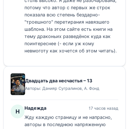
столь высоко. Я даже не разочарована,
потому что автор с первых же строк
показала всю степень бездарно-
"троешного" перетирания навязшего
шаблона. На этом сайте есть книги на
тему драконьих разведёнок куда как
поинтереснее (- если уж кому
невмоготу как хочется об этом читать).
Двадцать два несчастья – 13
Авторы:
Данияр Сугралинов
,
А. Фонд
Надежда
17 часов назад
Н
Жду каждую страницу и не напрасно,
авторы в последнюю напряженную