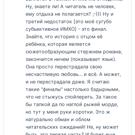
Ну, знаете ли! А читатель не человек,
ему отдыха не полагается? ;-))) Ну и
третий недостаток [это моё сугубо
субъективное ИМХО] - это финал.
Знайте, что история с отцом её
ребёнка, которая является
сюжетообразующим стержнем романа,
закончится ничем (показывает язык).
Она просто перестрадала свою
несчастливую любовь... и всё. А может,
и не перестрадала даже. Я считаю
такие "финалы" настолько бздырными,
что не стыжусь спойлерить. За такое
бы тапкой да по наглой рыжей морде,
но тут у меня руки коротки. Это ж
натурально обман и облом
читательских ожиданий! Не, ну может
быть, это первая часть? И будет еще