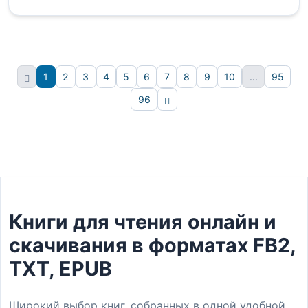
1
2
3
4
5
6
7
8
9
10
...
95
96
Вперёд
Книги для чтения онлайн и
скачивания в форматах FB2,
TXT, EPUB
Широкий выбор книг, собранных в одной удобной