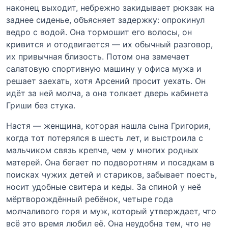
наконец выходит, небрежно закидывает рюкзак на
заднее сиденье, объясняет задержку: опрокинул
ведро с водой. Она тормошит его волосы, он
кривится и отодвигается — их обычный разговор,
их привычная близость. Потом она замечает
салатовую спортивную машину у офиса мужа и
решает заехать, хотя Арсений просит уехать. Он
идёт за ней молча, а она толкает дверь кабинета
Гриши без стука.
Настя — женщина, которая нашла сына Григория,
когда тот потерялся в шесть лет, и выстроила с
мальчиком связь крепче, чем у многих родных
матерей. Она бегает по подворотням и посадкам в
поисках чужих детей и стариков, забывает поесть,
носит удобные свитера и кеды. За спиной у неё
мёртворождённый ребёнок, четыре года
молчаливого горя и муж, который утверждает, что
всё это время любил её. Она неудобна тем, что не