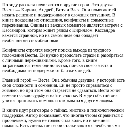
По ходу рассказа появляются и другие герои. Это друзья
Весты — Кирилл, Андрей, Витя и Вася. Они помогают ей
искать решение и поддерживают в сложных ситуациях. В
книге показаны их отношения, конфликты и совместные
переживания. Одним из важных моментов является встреча с
Кассандрой, которая живет рядом с Кириллом. Кассандра
кажется странной, но на самом деле она обладает
необычными способностями.
Конфликты строятся вокруг поиска выхода из трудного
положения Весты. Ей нужно преодолеть страхи и разобраться
с личными переживаниями. Кроме того, в книге
затрагиваются темы одиночества, поиска своего места и
необходимости поддержки от близких людей.
Главный герой — Веста. Она обычная девушка, у которой есть
свои сложности и сомнения. Ей не просто справляться с
жизнью, но при этом она старается не сдаваться. Веста хочет
изменить свою судьбу и найти счастье. В ходе событий она
учится принимать помощь и открываться другим людям.
В книге идут разговоры о тайнах, мистике и психологической
поддержке. Автор показывает, что иногда чтобы справиться с
проблемами, нужна не только сила воли, но и внешняя
помощь. Есть сцены, где герои сталкиваются с необычными