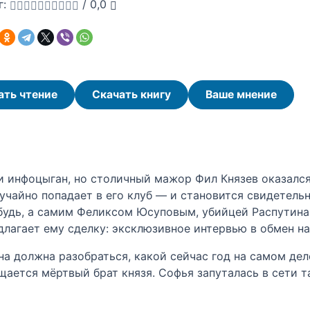
г:
/
0,0
ать чтение
Скачать книгу
Ваше мнение
 инфоцыган, но столичный мажор Фил Князев оказался
учайно попадает в его клуб — и становится свидетельн
будь, а самим Феликсом Юсуповым, убийцей Распутина 
длагает ему сделку: эксклюзивное интервью в обмен на
на должна разобраться, какой сейчас год на самом дел
щается мёртвый брат князя. Софья запуталась в сети т