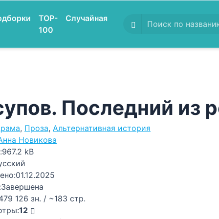
одборки
TOP-
Случайная
100
упов. Последний из 
рама
,
Проза
,
Альтернативная история
Анна Новикова
:
967.2 kB
усский
ено:
01.12.2025
:
Завершена
479 126 зн. / ~183 стр.
отры:
12