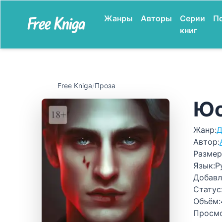
Жанры
Авторы
Серии
П
книг
Free Kniga
/
Проза
Юс
Жанр:
Д
Автор:
Размер
Язык:
Р
Добавл
Статус
Объём:
Просм