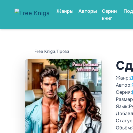
Жанры
Авторы
Серии
Под
книг
Free Kniga
/
Проза
Сд
Жанр:
Д
Автор:
Серия:
Размер
Язык:
Р
Добавл
Статус
Объём: