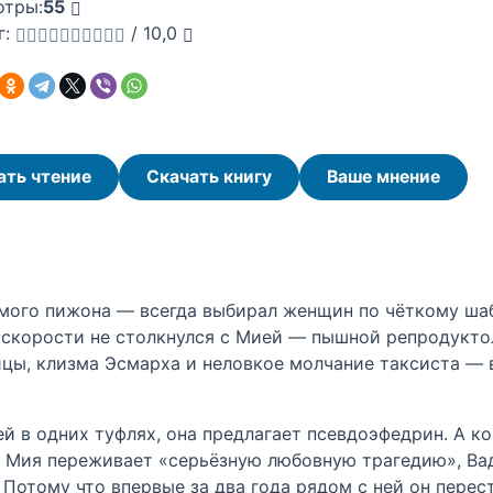
отры:
55
г:
/
10,0
ать чтение
Скачать книгу
Ваше мнение
мого пижона — всегда выбирал женщин по чёткому шаб
й скорости не столкнулся с Мией — пышной репродукто
ицы, клизма Эсмарха и неловкое молчание таксиста — в
ей в одних туфлях, она предлагает псевдоэфедрин. А к
о Мия переживает «серьёзную любовную трагедию», Ва
. Потому что впервые за два года рядом с ней он перес