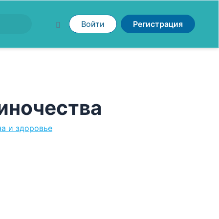
Войти
Регистрация
диночества
а и здоровье