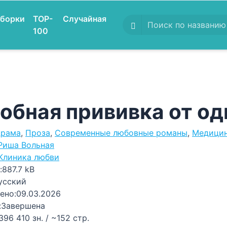
борки
TOP-
Случайная
100
обная прививка от о
рама
,
Проза
,
Современные любовные романы
,
Медицин
Риша Вольная
Клиника любви
:
887.7 kB
усский
ено:
09.03.2026
:
Завершена
396 410 зн. / ~152 стр.