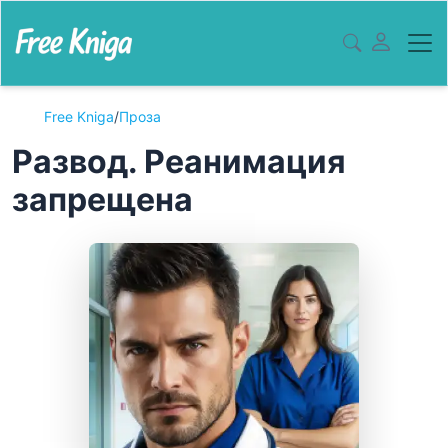
Free Kniga
/
Проза
Развод. Реанимация
запрещена