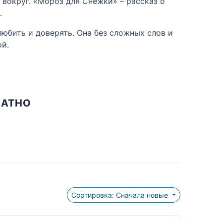
 вокруг. «Мороз для Снежки» – рассказ о
.
юбить и доверять. Она без сложных слов и
ой.
ЛАТНО
Сортировка: Сначала новые