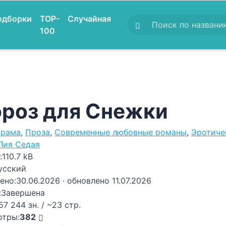
одборки
TOP-
Случайная
100
роз для Снежки
рама
,
Проза
,
Современные любовные романы
,
Эротиче
Лия Седая
:
110.7 kB
усский
ено:
30.06.2026
· обновлено 11.07.2026
:
Завершена
57 244 зн. / ~23 стр.
отры:
382