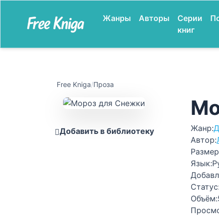
Жанры
Авторы
Серии
П
книг
Free Kniga
/
Проза
Мо
Жанр:
Д
Добавить в библиотеку
Автор:
Размер
Язык:
Р
Добавл
Статус
Объём:
Просм