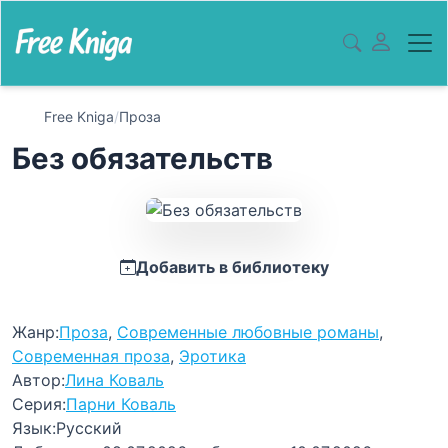
Free Kniga
/
Проза
Без обязательств
Добавить в библиотеку
Жанр:
Проза
,
Современные любовные романы
,
Современная проза
,
Эротика
Автор:
Лина Коваль
Серия:
Парни Коваль
Язык:
Русский