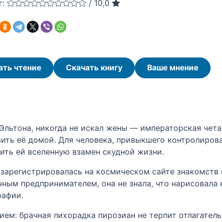
г:
/
10,0
ать чтение
Скачать книгу
Ваше мнение
Эльтона, никогда не искал жены — императорская чета 
ить её домой. Для человека, привыкшего контролирова
ить ей вселенную взамен скудной жизни.
, зарегистрировалась на космическом сайте знакомств 
чным предпринимателем, она не знала, что нарисовала 
рафии.
ем: брачная лихорадка пирозиан не терпит отлагательс