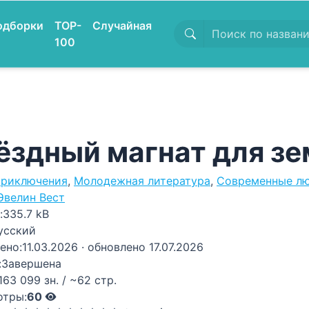
одборки
TOP-
Случайная
100
ёздный магнат для з
риключения
,
Молодежная литература
,
Современные л
Эвелин Вест
:
335.7 kB
усский
ено:
11.03.2026
· обновлено 17.07.2026
:
Завершена
163 099 зн. / ~62 стр.
отры:
60