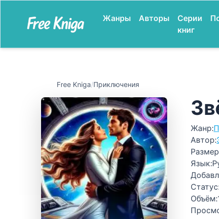
Жанры
Авторы
Серии
П
книг
Free Kniga
/
Приключения
Зв
Жанр:
П
Автор:
Размер
Язык:
Р
Добавл
Статус
Объём:
Просм