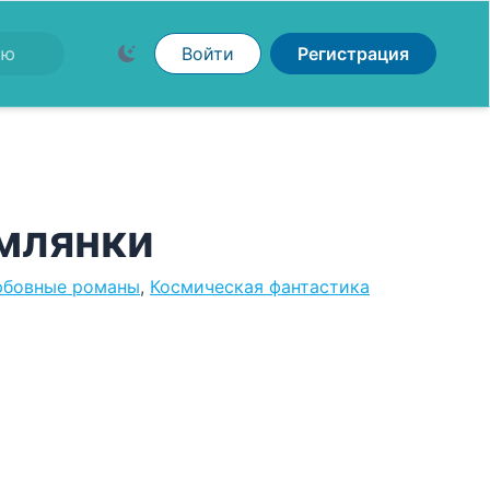
Войти
Регистрация
емлянки
юбовные романы
,
Космическая фантастика