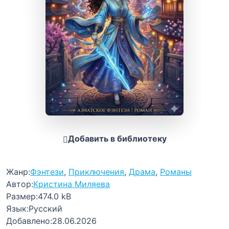
Добавить в библиотеку
Жанр:
Фэнтези
,
Приключения
,
Драма
,
Романы
Автор:
Кристина Миляева
Размер:
474.0 kB
Язык:
Русский
Добавлено:
28.06.2026