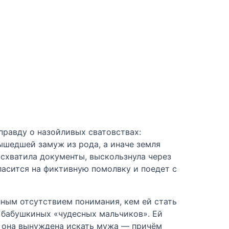
правду о назойливых сватовствах:
ышедшей замуж из рода, а иначе земля
 схватила документы, выскользнула через
ласится на фиктивную помолвку и поедет с
лным отсутствием понимания, кем ей стать
и бабушкиных «чудесных мальчиков». Ей
о она вынуждена искать мужа — причём