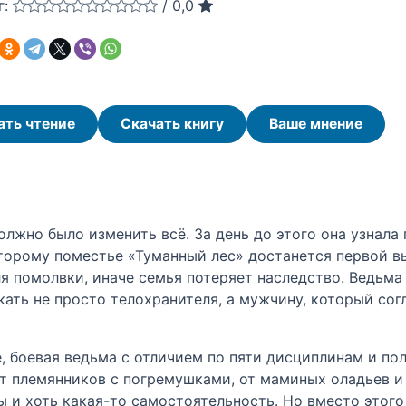
г:
/
0,0
ать чтение
Скачать книгу
Ваше мнение
лжно было изменить всё. За день до этого она узнала 
торому поместье «Туманный лес» достанется первой в
я помолвки, иначе семья потеряет наследство. Ведьма
кать не просто телохранителя, а мужчину, который сог
 боевая ведьма с отличием по пяти дисциплинам и по
от племянников с погремушками, от маминых оладьев 
ы и хоть какая-то самостоятельность. Но вместо этог