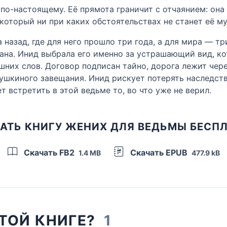
 по-настоящему. Её прямота граничит с отчаянием: она 
 который ни при каких обстоятельствах не станет её м
назад, где для него прошло три года, а для мира — тр
 рана. Инид выбрала его именно за устрашающий вид, к
лишних слов. Договор подписан тайно, дорога лежит ч
ушкиного завещания. Инид рискует потерять наследств
т встретить в этой ведьме то, во что уже не верил.
АТЬ КНИГУ ЖЕНИХ ДЛЯ ВЕДЬМЫ БЕСП
Скачать FB2
Скачать EPUB
1.4 MB
477.9 kB
ЭТОЙ КНИГЕ?
1