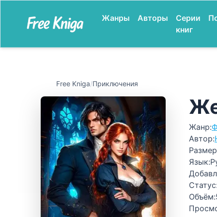
Жанры
Авторы
Серии
П
книг
Free Kniga
/
Приключения
Же
Жанр:
Ф
Автор:
Размер
Язык:
Р
Добавл
Статус
Объём:
Просм