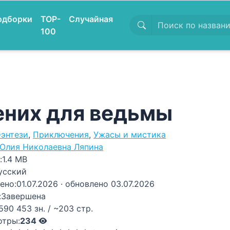
одборки
TOP-
Случайная
100
них для ведьмы
энтези
,
Приключения
,
Ужасы и мистика
Юлия Николаевна Ляпина
:
1.4 MB
усский
ено:
01.07.2026
· обновлено 03.07.2026
:
Завершена
590 453 зн. / ~203 стр.
отры:
234