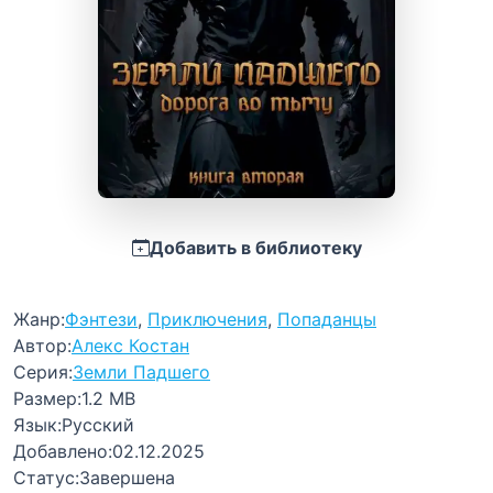
Добавить в библиотеку
Жанр:
Фэнтези
,
Приключения
,
Попаданцы
Автор:
Алекс Костан
Серия:
Земли Падшего
Размер:
1.2 MB
Язык:
Русский
Добавлено:
02.12.2025
Статус:
Завершена