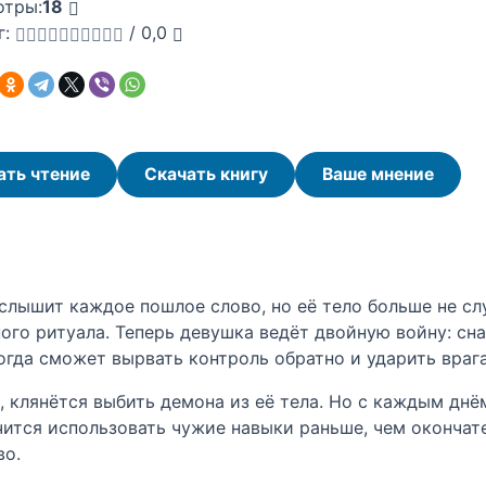
отры:
18
г:
/
0,0
ать чтение
Скачать книгу
Ваше мнение
слышит каждое пошлое слово, но её тело больше не с
ого ритуала. Теперь девушка ведёт двойную войну: с
да сможет вырвать контроль обратно и ударить врага
, клянётся выбить демона из её тела. Но с каждым днё
учится использовать чужие навыки раньше, чем окончат
во.