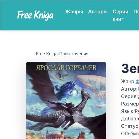
Жанры
Авторы
Серии
П
книг
Free Kniga
/
Приключения
Зе
Жанр:
Ф
Автор:
Серия:
Размер
Язык:
Р
Добавл
Статус
Объём: