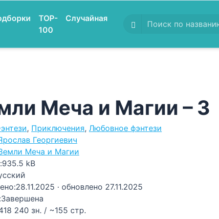
одборки
TOP-
Случайная
100
мли Меча и Магии – 3
энтези
,
Приключения
,
Любовное фэнтези
Ярослав Георгиевич
Земли Меча и Магии
:
935.5 kB
усский
ено:
28.11.2025
· обновлено 27.11.2025
:
Завершена
418 240 зн. / ~155 стр.