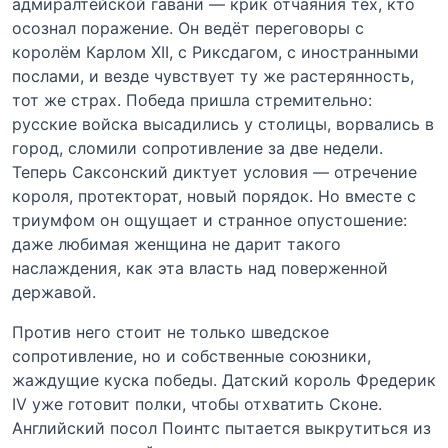
адмиралтейской гавани — крик отчаяния тех, кто
осознал поражение. Он ведёт переговоры с
королём Карлом XII, с Риксдагом, с иностранными
послами, и везде чувствует ту же растерянность,
тот же страх. Победа пришла стремительно:
русские войска высадились у столицы, ворвались в
город, сломили сопротивление за две недели.
Теперь Саксонский диктует условия — отречение
короля, протекторат, новый порядок. Но вместе с
триумфом он ощущает и странное опустошение:
даже любимая женщина не дарит такого
наслаждения, как эта власть над поверженной
державой.
Против него стоит не только шведское
сопротивление, но и собственные союзники,
жаждущие куска победы. Датский король Фредерик
IV уже готовит полки, чтобы отхватить Сконе.
Английский посол Поинтс пытается выкрутиться из