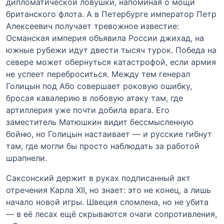
дипломатической ловушки, напоминая о мощи
британского флота. А в Петербурге император Петр
Алексеевич получает тревожное известие:
Османская империя объявила России джихад, на
южные рубежи идут двести тысяч турок. Победа на
севере может обернуться катастрофой, если армия
не успеет переброситься. Между тем генерал
Голицын под Або совершает роковую ошибку,
бросая кавалерию в лобовую атаку там, где
артиллерия уже почти добила врага. Его
заместитель Матюшкин видит бессмысленную
бойню, но Голицын настаивает — и русские гибнут
там, где могли бы просто наблюдать за работой
шрапнели.
Саксонский держит в руках подписанный акт
отречения Карла XII, но знает: это не конец, а лишь
начало новой игры. Швеция сломлена, но не убита
— в её лесах ещё скрываются очаги сопротивления,