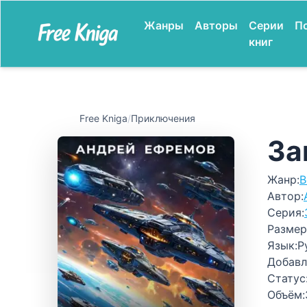
Жанры
Авторы
Серии
П
книг
Free Kniga
/
Приключения
За
Жанр:
В
Автор:
Серия:
Размер
Язык:
Р
Добавл
Статус
Объём: