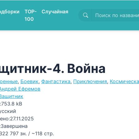
одборки
TOP-
Случайная
100
щитник-4. Война
оенные
,
Боевик
,
Фантастика
,
Приключения
,
Космическа
Андрей Ефремов
Защитник
:
753.8 kB
усский
ено:
27.11.2025
:
Завершена
322 797 зн. / ~118 стр.