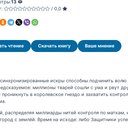
отры:
13
г:
/
0,0
ать чтение
Скачать книгу
Ваше мнение
 синхронизированные искры способны подчинить волю к
едсказуемое: миллионы тварей сошли с ума и рвут дру
 проникнуть в королевское гнездо и захватить контро
ма.
й, распределяя миллиарды нитей контроля по маткам,
город с землёй. Время на исходе: либо Защитники успе