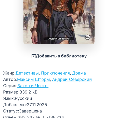
Добавить в библиотеку
Жанр:
Детективы
,
Приключения
,
Драма
Автор:
Максим Шторм
,
Андрей Северский
Серия:
Закон и Честь!
Размер:
839.2 kB
Язык:
Русский
Добавлено:
27.11.2025
Статус:
Завершена
Объём:
383 347 зн. / ~138 стр.