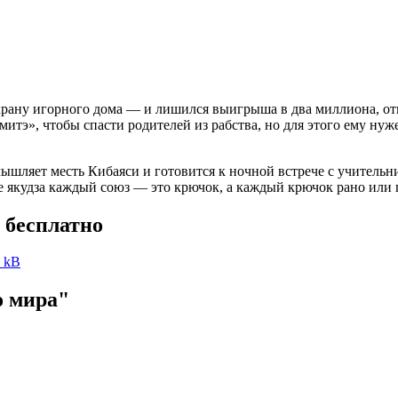
храну игорного дома — и лишился выигрыша в два миллиона, от
итэ», чтобы спасти родителей из рабства, но для этого ему ну
ышляет месть Кибаяси и готовится к ночной встрече с учительни
 якудза каждый союз — это крючок, а каждый крючок рано или 
2 бесплатно
4 kB
о мира"