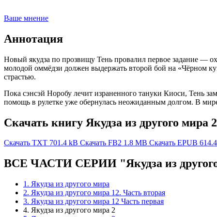
Ваше мнение
Аннотация
Новый якудза по прозвищу Тень провалил первое задание — о
молодой оммёдзи должен выдержать второй бой на «Чёрном кум
страстью.
Пока сэнсэй Норобу лечит израненного тануки Киоси, Тень зам
помощь в рулетке уже обернулась неожиданным долгом. В мире
Скачать книгу Якудза из другого мира 
Скачать TXT
701.4 kB
Скачать FB2
1.8 MB
Скачать EPUB
614.
ВСЕ ЧАСТИ СЕРИИ "Якудза из другог
1. Якудза из другого мира
2. Якудза из другого мира 12. Часть вторая
3. Якудза из другого мира 12 Часть первая
4. Якудза из другого мира 2