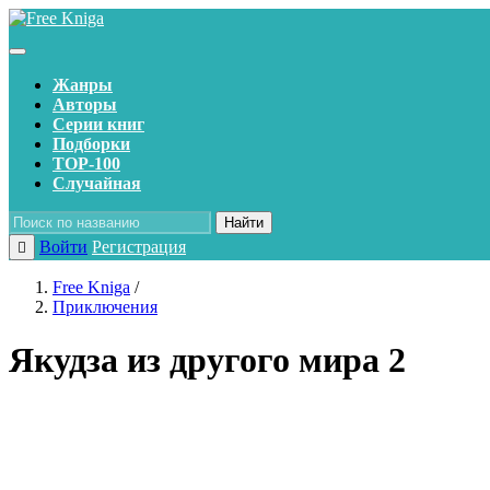
Жанры
Авторы
Серии книг
Подборки
TOP-100
Случайная
Найти
Войти
Регистрация
Free Kniga
/
Приключения
Якудза из другого мира 2