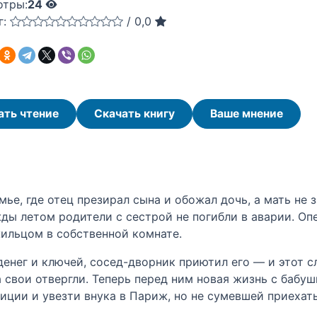
отры:
24
г:
/
0,0
ать чтение
Скачать книгу
Ваше мнение
ье, где отец презирал сына и обожал дочь, а мать не
жды летом родители с сестрой не погибли в аварии. Оп
ильцом в собственной комнате.
денег и ключей, сосед-дворник приютил его — и этот с
 свои отвергли. Теперь перед ним новая жизнь с бабуш
иции и увезти внука в Париж, но не сумевшей приехать