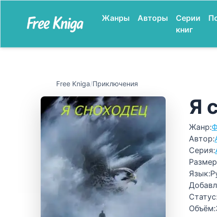
Жанры
Авторы
Серии
П
книг
Free Kniga
/
Приключения
Я 
Жанр:
Ф
Автор:
Серия:
Размер
Язык:
Р
Добавл
Статус
Объём: