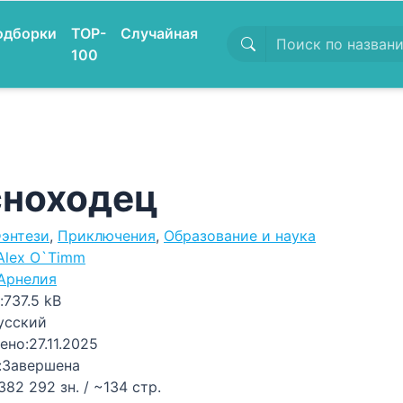
одборки
TOP-
Случайная
100
сноходец
энтези
,
Приключения
,
Образование и наука
Alex O`Timm
Арнелия
:
737.5 kB
усский
ено:
27.11.2025
:
Завершена
382 292 зн. / ~134 стр.