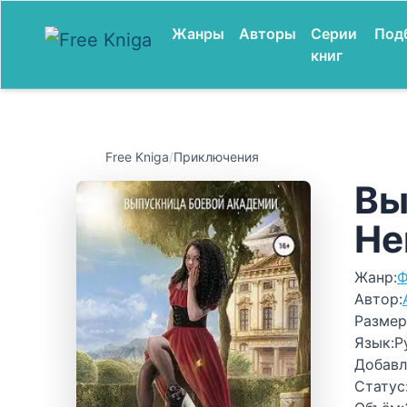
Жанры
Авторы
Серии
Под
книг
Free Kniga
/
Приключения
Вы
Не
Жанр:
Ф
Автор:
Размер
Язык:
Р
Добавл
Статус