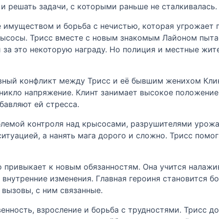
и решать задачи, с которыми раньше не сталкивалась.
 имуществом и борьба с нечистью, которая угрожает 
ысосы. Трисс вместе с новым знакомым Лайоном пытае
 за это некоторую награду. Но полиция и местные жите
вный конфликт между Трисс и её бывшим женихом Клин
никло напряжение. Клинт занимает высокое положение и
бавляют ей стресса.
облемой контроля над крысосами, разрушителями урож
итуацией, а нанять мага дорого и сложно. Трисс помо
о привыкает к новым обязанностям. Она учится нала
 внутренние изменения. Главная героиня становится бо
 вызовы, с ним связанные.
нность, взросление и борьба с трудностями. Трисс до