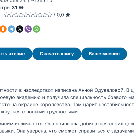
359 064 зн. / ~136 стр.
отры:
31
г:
/
0,0
ать чтение
Скачать книгу
Ваше мнение
ятности в наследство» написана Анной Одуваловой. В 
боевую академию и получила специальность боевого маг
есто на окраине королевства. Там царит нестабильнос
лкнуться с новыми трудностями.
ависимая личность. Она привыкла добиваться своих цел
авыки. Она уверена, что сможет справиться с задачами