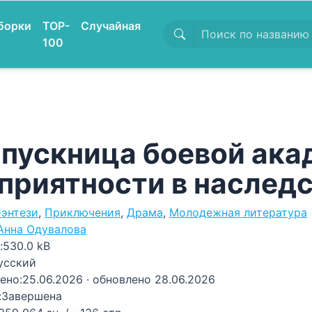
борки
TOP-
Случайная
100
пускница боевой ака
приятности в наслед
энтези
,
Приключения
,
Драма
,
Молодежная литература
Анна Одувалова
:
530.0 kB
усский
ено:
25.06.2026
· обновлено 28.06.2026
:
Завершена