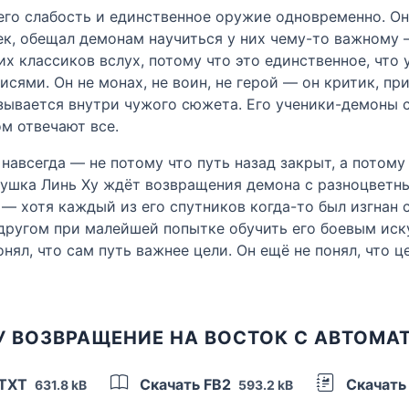
 его слабость и единственное оружие одновременно. О
ек, обещал демонам научиться у них чему-то важному 
х классиков вслух, потому что это единственное, что у
сями. Он не монах, не воин, не герой — он критик, пр
ывается внутри чужого сюжета. Его ученики-демоны си
м отвечают все.
навсегда — не потому что путь назад закрыт, а потому
абушка Линь Ху ждёт возвращения демона с разноцвет
— хотя каждый из его спутников когда-то был изгнан с
 другом при малейшей попытке обучить его боевым иск
ял, что сам путь важнее цели. Он ещё не понял, что це
У ВОЗВРАЩЕНИЕ НА ВОСТОК С АВТОМА
 TXT
Скачать FB2
Скачать
631.8 kB
593.2 kB