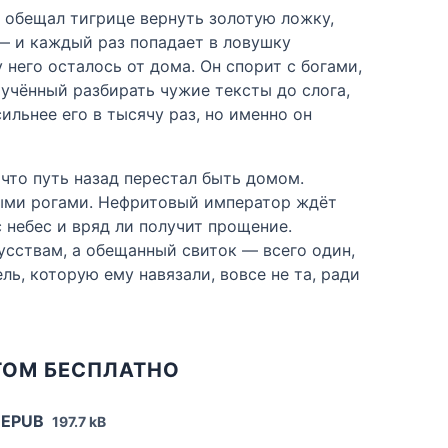
н обещал тигрице вернуть золотую ложку,
— и каждый раз попадает в ловушку
 него осталось от дома. Он спорит с богами,
иучённый разбирать чужие тексты до слога,
льнее его в тысячу раз, но именно он
 что путь назад перестал быть домом.
ными рогами. Нефритовый император ждёт
 небес и вряд ли получит прощение.
усствам, а обещанный свиток — всего один,
ль, которую ему навязали, вовсе не та, ради
ТОМ БЕСПЛАТНО
 EPUB
197.7 kB