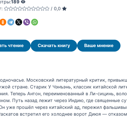
отры:
189
г:
/
0,0
ать чтение
Скачать книгу
Ваше мнение
одночасье. Московский литературный критик, привык
ужой стране. Старик У Чэнъэнь, классик китайской лит
ия. Теперь Антон, переименованный в Ли-сицинь, воло
ном. Путь назад лежит через Индию, где священные су
 Он уже прошёл через китайский ад, пережил фальшив
аскатов встретил его холоднее ворот Диюя — отказо