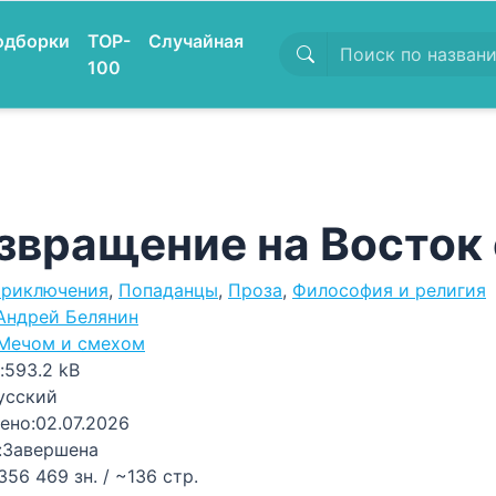
одборки
TOP-
Случайная
100
звращение на Восток
риключения
,
Попаданцы
,
Проза
,
Философия и религия
Андрей Белянин
Мечом и смехом
:
593.2 kB
усский
ено:
02.07.2026
:
Завершена
356 469 зн. / ~136 стр.