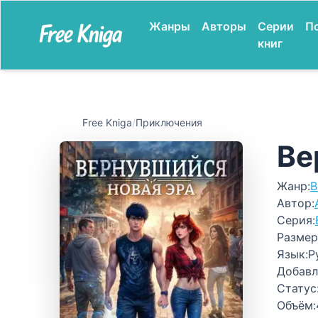
Жанры
Авторы
Серии
П
книг
Free Kniga
/
Приключения
Ве
Жанр:
В
Автор:
Серия:
Размер
Язык:
Р
Добавл
Статус
Объём: