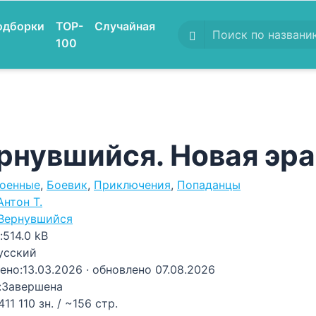
одборки
TOP-
Случайная
100
рнувшийся. Новая эра
оенные
,
Боевик
,
Приключения
,
Попаданцы
Антон Т.
Вернувшийся
:
514.0 kB
усский
ено:
13.03.2026
· обновлено 07.08.2026
:
Завершена
411 110 зн. / ~156 стр.