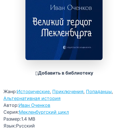
Добавить в библиотеку
Жанр:
Исторические
,
Приключения
,
Попаданцы
,
Альтернативная история
Автор:
Иван Оченков
Серия:
Мекленбургский цикл
Размер:
1.4 MB
Язык:
Русский